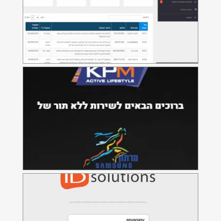
מרתון תל-אביב לקבל את מס' החזה
וחולצת המשתתף שלהם מבלי לעמוד
בתור
ID solutions
תוכנה מבוססת Web לניהול בית דפוס דיגיטלי