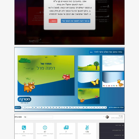
מטרנה - יצירת שלטים
תוכנה ליצירת שלט לדלת
מגה-בית
תוכנת CRM מבוססת Web המנהלת
מעבדת תיקוני מחשבים וטלפונים
סלולאריים
שירות ללא תור - מרתון תל-אביב
תוכנת Web המאפשרת למשתתפי