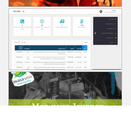
מסע ישראלי
משחק בחן את עצמך לעמותת מסע ישראלי
okcupid מצעד הגאווה 2021
משחק התאמות למותג okcupid במצעד הגאווה 2021
אתר AssafMedia
אתר הבית של חברת פיתוח התוכנה, החברה לבניית אתרים
והחברה לבניית המשחקים אסף מדיה