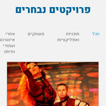
פרויקטים נבחרים
לייזר דאנס
הכל
תוכניות
משחקים
אתרי
ואפליקציות
אינטרנט
אתר הבית של הסטודיו לריקוד
ועמודי
נחיתה
מגה-בית
תוכנת CRM מבוססת Web המנהלת מעבדת תיקוני מחשבים
וטלפונים סלולאריים