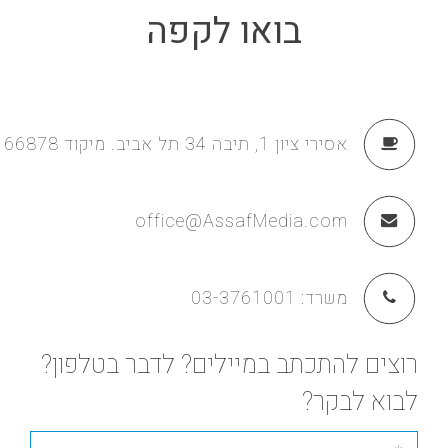
בואו לקפה
אסירי ציון 1, תיבה 34 תל אביב. מיקוד 66878
office@AssafMedia.com
משרד:
03-3761001
רוצים להתכתב במיילים? לדבר בטלפון?
לבוא לבקר?