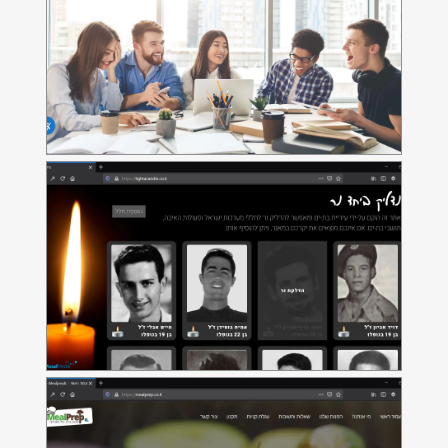
נדליק ביחד נר
אתר הנצחה לנופלי בת-ים
אתר MealPrep
אתר מסחר WooCommerce