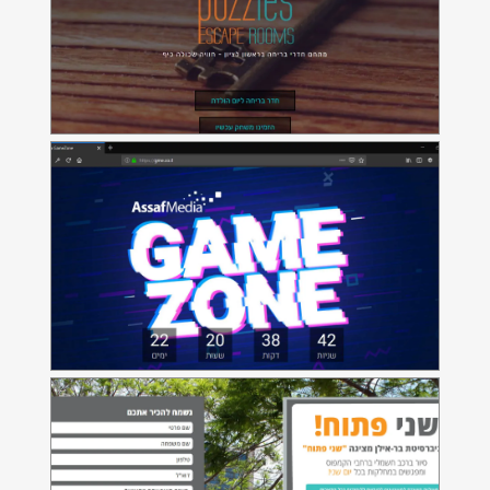
AssafMedia GameZone
אתר האינטרנט של אירוע ה-GameZone
אונ' בר-אילן - שני פתוח
נספרסו