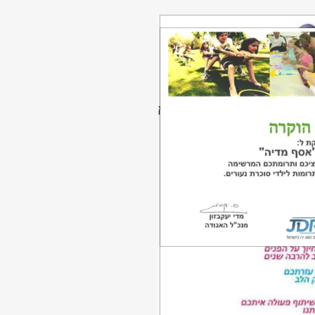
ונות, מתקנים מחשבים ללא
חות של חולים סופניים
ם ומציעים את השירות
 בבת-ים וממומנת בשיתוף AssafMedia ועיריית בת-ים ומטרתה לטפח את