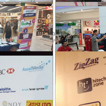
ט
במסגרת המאמץ של AssafMedia לקדם את הספורט בישראל ולקדם אירוע
לרבות: מרתון תל-אביב, מירוץ הילילה ועוד