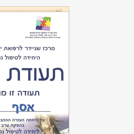
מגה-בית, המעבדה ה
מגה-בית הינה מעבדת תיקוני
תשלום לאוכלוסיות מוחלשות 
וכד'). הטכנאים המפעילים 
בחינם לכל דורש
הדור הבא של ההיי-טק ולסיי
אתר האינטרנט:
מגה-בית המע
טלפון: 03-3741-341