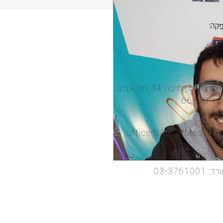
אסירי ציון 1, תיבה 34 תל אביב.
 66878
office@AssafMedia.c
רד:
03-3761001