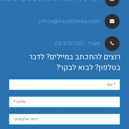
office@AssafMedia.com
משרד:
03-3761001
רוצים להתכתב במיילים? לדבר
בטלפון? לבוא לבקר?