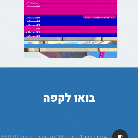
בואו לקפה
אסירי ציון 1, תיבה 34 תל אביב. מיקוד 66878