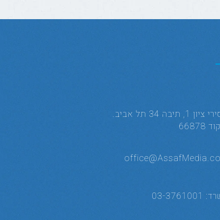
אסירי ציון 1, תיבה 34 תל אביב.
 66878
office@AssafMedia.c
רד:
03-3761001