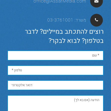
office@AssafMedia.com
משרד:
03-3761001
רוצים להתכתב במיילים? לדבר
בטלפון? לבוא לבקר?