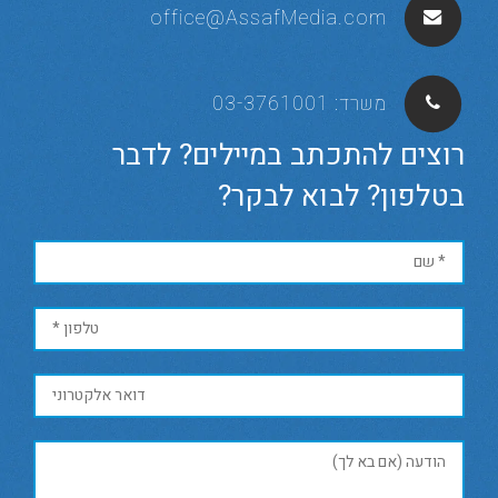
office@AssafMedia.com
משרד:
03-3761001
רוצים להתכתב במיילים? לדבר
בטלפון? לבוא לבקר?