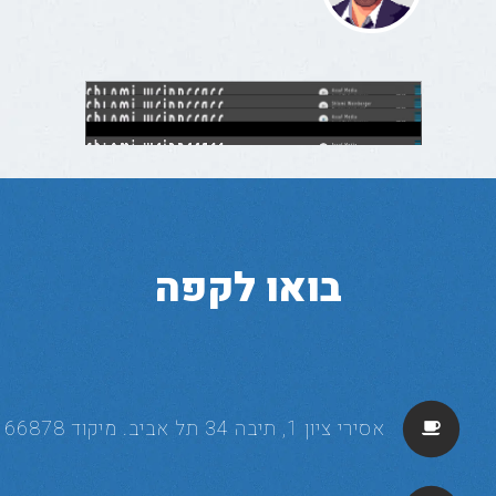
בואו לקפה
אסירי ציון 1, תיבה 34 תל אביב. מיקוד 66878