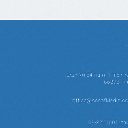
אסירי ציון 1, תיבה 34 תל אביב.
 66878
office@AssafMedia.c
רד:
03-3761001