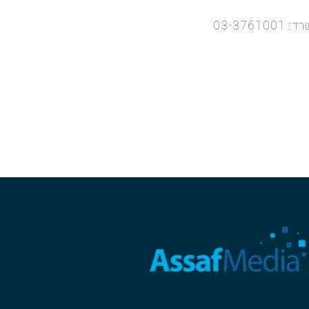
רד:
03-3761001