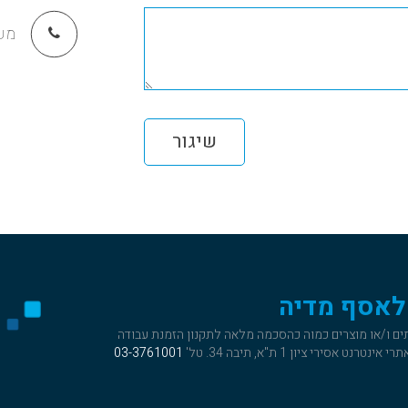
מש
שיגור
 לאסף מדיה
תים ו/או מוצרים כמוה כהסכמה מלאה ל
תקנון הזמנת עבודה
סירי ציון 1 ת"א, תיבה 34. טל'
03-3761001