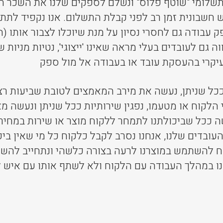
 מתשלומי "שוטף פלוס" ונשלם לספקים שלנו את השכר
ש חשבונית זמן רב לפני קבלת התשלום. אנו נקפיד לת
 עבודה גם לחסרי נסיון על מנת שיוכלו לצבור אותו (ה
גם לעובדים בעלי מראה שאינו 'ייצוגי', נטיות מניות שו
עיקרי בהעסקת עובד או בעבודה אל מול ספק
 ככל שניתן, נעשה את מירב המאמצים לטובת שביעות רצ
 הלקוח או מטעמו, נפגין שירותיות ככל שניתן ונעשה 
ה ככל שביכולתנו לתמחר ללקוח מוצר או שירות במחיר ה
עובדים שלנו, אנחנו נסרב לקבל כלקוח כל מי שאין ביכו
ח להשתמש במוצרנו לרעה בצורה כלשהי ונתחייב להשא
ו במהלך העבודה עם הלקוח ולא לשתף אותו עם איש לר